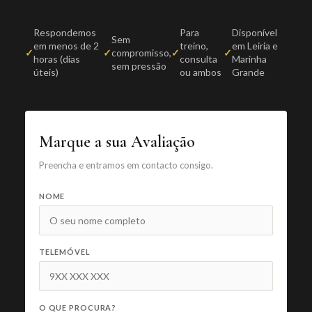
Respondemos
Para
Disponível
Sem
em menos de 2
treino,
em Leiria e
compromisso,
horas (dias
consulta
Marinha
sem pressão
úteis)
ou ambos
Grande
Marque a sua Avaliação
Preencha e entramos em contacto consigo.
NOME
TELEMÓVEL
O QUE PROCURA?