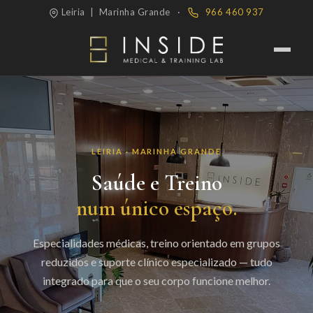
Leiria | Marinha Grande ·
966 460 937
LEIRIA · MARINHA GRANDE
Saúde e Treino
num único espaço.
Especialidades médicas, treino orientado em grupos
reduzidos e suporte clínico especializado — tudo
integrado para que o seu corpo funcione melhor.